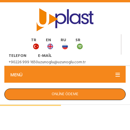
TR
EN
RU
SR
TELEFON
E-MAIL
+90226 999 1650
uzunoglu@uzunoglu.com.tr
MENÜ
ONLİNE ÖDEME